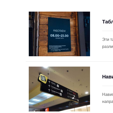
Таб
Эти т
разли
Нав
Навиг
напра