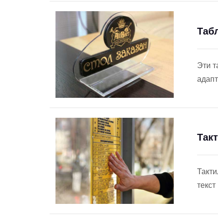
Таб
Эти т
адапт
Так
Такти
текст