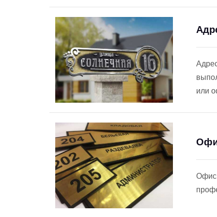
Адр
Адрес
выпол
или о
Офи
Офисн
профе