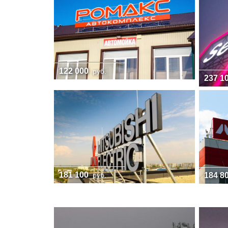
122 000
руб.
237 1
181 100
руб.
184 8