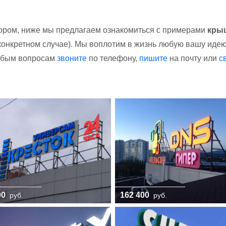
ором, ниже мы предлагаем ознакомиться с примерами
кры
конкретном случае). Мы воплотим в жизнь любую вашу иде
любым вопросам
звоните
по телефону,
пишите
на почту или
с
00
162 400
руб.
руб.